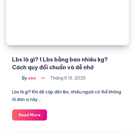
to
và
cách
thu
gọn
bắp
tay
Lbs là gì? 1 Lbs bằng bao nhiêu kg?
Cách quy đổi chuẩn và dễ nhớ
By
seo
Tháng 5 15, 2025
Lbs là gì? Khi đề cập đến lbs, nhiều người có thể không
rõ đơn vị này…
Lbs
Read More
là
gì?