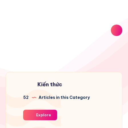
Kiến thức
52
Articles in this Category
Explore