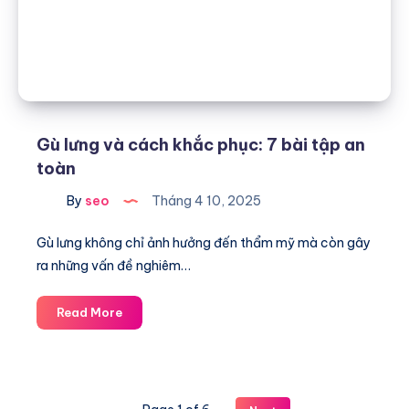
quả
cấp
tốc
tại
nhà
Gù lưng và cách khắc phục: 7 bài tập an
toàn
By
seo
Tháng 4 10, 2025
Gù lưng không chỉ ảnh hưởng đến thẩm mỹ mà còn gây
ra những vấn đề nghiêm…
Gù
Read More
lưng
và
cách
khắc