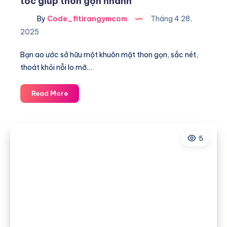
tốc giúp thon gọn nhanh
By
Code_fitirangymcom
Tháng 4 28,
2025
Bạn ao ước sở hữu một khuôn mặt thon gọn, sắc nét,
thoát khỏi nỗi lo mỡ…
Các
Read More
bài
tập
giảm
5
mỡ
mặt
hiệu
quả
cấp
tốc
giúp
thon