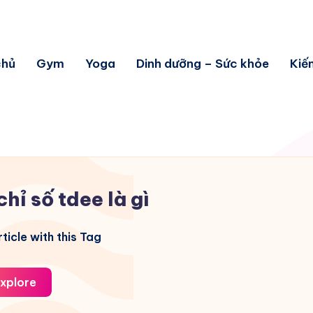
chủ
Gym
Yoga
Dinh dưỡng – Sức khỏe
Kiế
chỉ số tdee là gì
ticle with this Tag
xplore