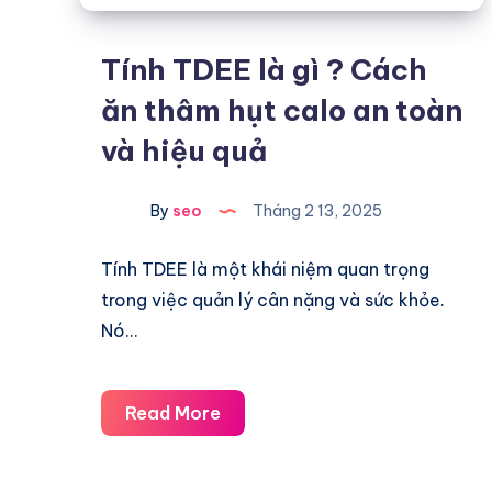
Tính TDEE là gì ? Cách
ăn thâm hụt calo an toàn
và hiệu quả
By
seo
Tháng 2 13, 2025
Tính TDEE là một khái niệm quan trọng
trong việc quản lý cân nặng và sức khỏe.
Nó…
Tính
Read More
TDEE
là