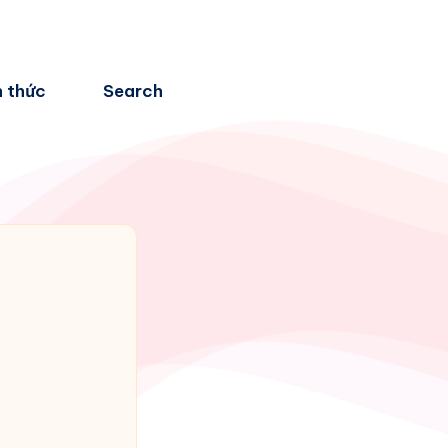
n thức
Search