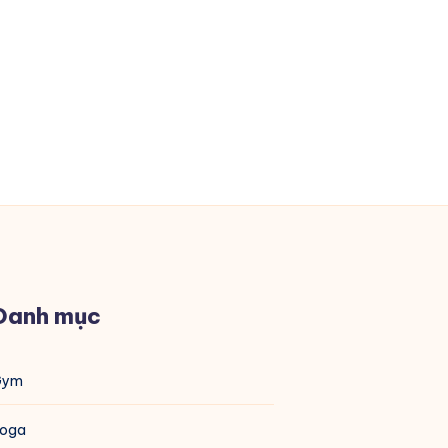
Danh mục
Gym
Yoga