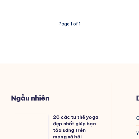
Page 1 of 1
Ngẫu nhiên
20 các tư thế yoga
20
đẹp nhất giúp bạn
các
tỏa sáng trên
tư
mạng xã hội