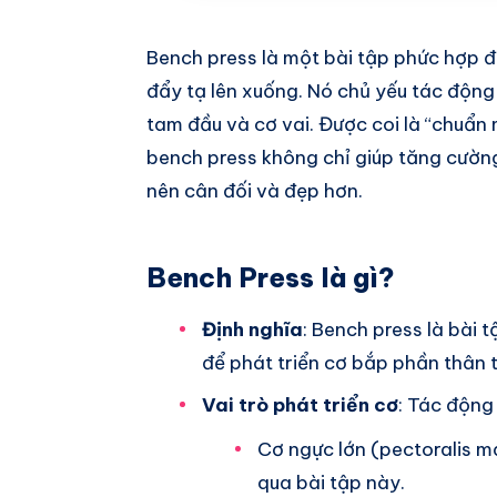
Bench press là một bài tập phức hợp 
đẩy tạ lên xuống. Nó chủ yếu tác độn
tam đầu và cơ vai. Được coi là “chuẩn
bench press không chỉ giúp tăng cườn
nên cân đối và đẹp hơn.
Bench Press là gì?
Định nghĩa
: Bench press là bài 
để phát triển cơ bắp phần thân t
Vai trò phát triển cơ
: Tác động
Cơ ngực lớn (pectoralis m
qua bài tập này.