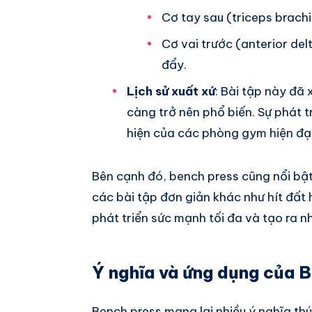
Cơ tay sau (triceps brachii
Cơ vai trước (anterior del
đẩy.
Lịch sử xuất xứ
: Bài tập này đã 
càng trở nên phổ biến. Sự phát t
hiện của các phòng gym hiện đại
Bên cạnh đó, bench press cũng nổi bật
các bài tập đơn giản khác như hít đất 
phát triển sức mạnh tối đa và tạo ra 
Ý nghĩa và ứng dụng của B
Bench press mang lại nhiều ý nghĩa thú