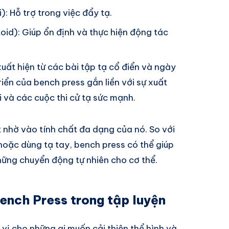
): Hỗ trợ trong việc đẩy tạ.
toid): Giúp ổn định và thực hiện động tác
xuất hiện từ các bài tập tạ cổ điển và ngày
riển của bench press gắn liền với sự xuất
 và các cuộc thi cử tạ sức mạnh.
 nhờ vào tính chất đa dạng của nó. So với
hoặc dùng tạ tay, bench press có thể giúp
những chuyển động tự nhiên cho cơ thể.
ench Press trong tập luyện
 vị cho những ai muốn cải thiện thể hình và