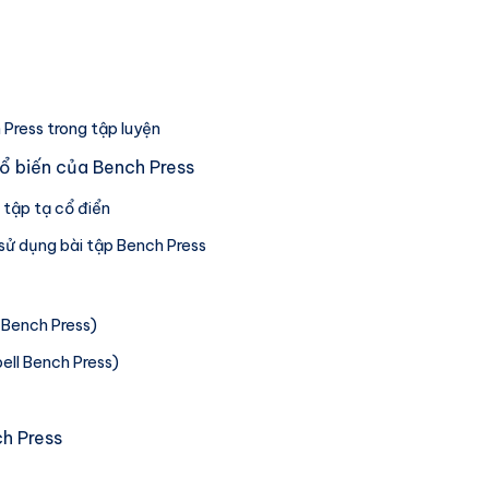
Press trong tập luyện
hổ biến của Bench Press
i tập tạ cổ điển
 sử dụng bài tập Bench Press
l Bench Press)
ell Bench Press)
c
h Press