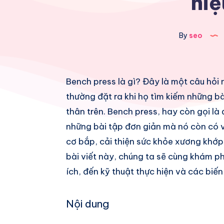
hiệ
By
seo
Share
Bench press là gì? Đây là một câu hỏi 
thường đặt ra khi họ tìm kiếm những bà
on
Share
thân trên. Bench press, hay còn gọi là
Facebook
on
Share
những bài tập đơn giản mà nó còn có v
cơ bắp, cải thiện sức khỏe xương khớ
Twitter
on
Share
bài viết này, chúng ta sẽ cùng khám phá
Pinterest
on
Share
ích, đến kỹ thuật thực hiện và các biế
Telegram
on
Nội dung
Whatsapp