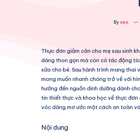
By
seo
Share
Thực đơn giảm cân cho mẹ sau sinh kh
dáng thon gọn mà còn có tác động tíc
on
Share
sữa cho bé. Sau hành trình mang thai 
Facebook
on
Share
mong muốn nhanh chóng trở về với hì
hưởng đến nguồn dinh dưỡng dành cho 
Twitter
on
Share
tin thiết thực và khoa học về thực đơn
Pinterest
on
Share
vóc dáng mơ ước một cách an toàn và 
Telegram
on
Nội dung
Whatsapp