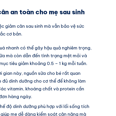
ân an toàn cho mẹ sau sinh
iệc giảm cân sau sinh mà vẫn bảo vệ sức
tắc cơ bản.
quá nhanh có thể gây hậu quả nghiêm trọng,
sữa mà còn dẫn đến tình trạng mệt mỏi và
mục tiêu giảm khoảng 0.5 – 1 kg mỗi tuần.
ời gian này, nguồn sữa cho bé rất quan
 đủ dinh dưỡng cho cơ thể để không làm
ác vitamin, khoáng chất và protein cần
 đơn hàng ngày.
chế độ dinh dưỡng phù hợp với lối sống tích
 giúp mẹ dễ dàng kiểm soát cân nặng mà