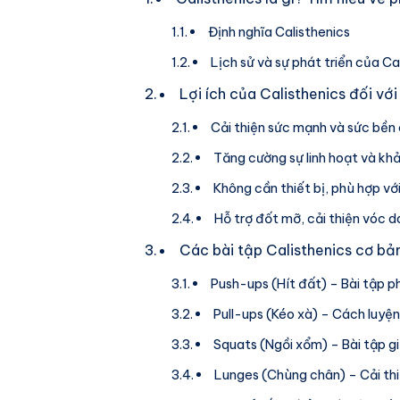
Định nghĩa Calisthenics
Lịch sử và sự phát triển của Ca
Lợi ích của Calisthenics đối với
Cải thiện sức mạnh và sức bền
Tăng cường sự linh hoạt và kh
Không cần thiết bị, phù hợp vớ
Hỗ trợ đốt mỡ, cải thiện vóc 
Các bài tập Calisthenics cơ bả
Push-ups (Hít đất) – Bài tập ph
Pull-ups (Kéo xà) – Cách luyện
Squats (Ngồi xổm) – Bài tập g
Lunges (Chùng chân) – Cải th