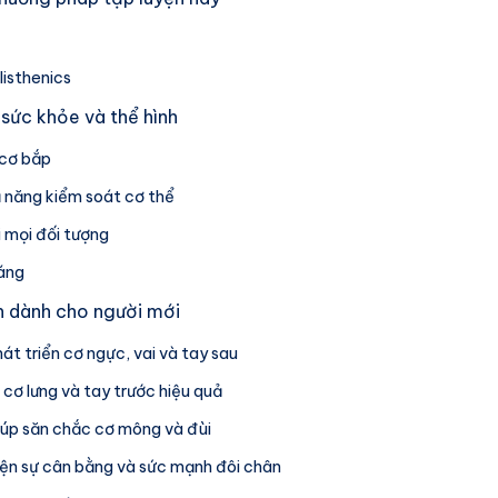
listhenics
 sức khỏe và thể hình
 cơ bắp
ả năng kiểm soát cơ thể
i mọi đối tượng
dáng
n dành cho người mới
át triển cơ ngực, vai và tay sau
 cơ lưng và tay trước hiệu quả
iúp săn chắc cơ mông và đùi
iện sự cân bằng và sức mạnh đôi chân