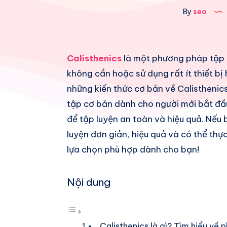
By
seo
Share
Calisthenics
là một phương pháp tập l
không cần hoặc sử dụng rất ít thiết bị 
on
Share
những kiến thức cơ bản về Calisthenics,
Facebook
on
Share
tập cơ bản dành cho người mới bắt đầu
để tập luyện an toàn và hiệu quả. Nế
Twitter
on
Share
luyện đơn giản, hiệu quả và có thể thực
Pinterest
on
Share
lựa chọn phù hợp dành cho bạn!
Telegram
on
Nội dung
Whatsapp
Calisthenics là gì? Tìm hiểu về