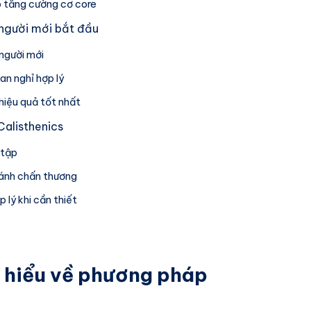
p tăng cường cơ core
 người mới bắt đầu
 người mới
an nghỉ hợp lý
hiệu quả tốt nhất
Calisthenics
 tập
ránh chấn thương
 lý khi cần thiết
m hiểu về phương pháp