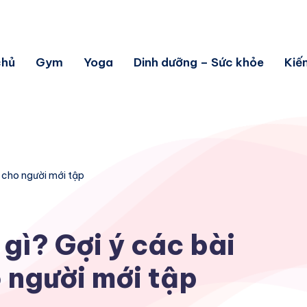
chủ
Gym
Yoga
Dinh dưỡng – Sức khỏe
Kiế
u cho người mới tập
 gì? Gợi ý các bài
 người mới tập