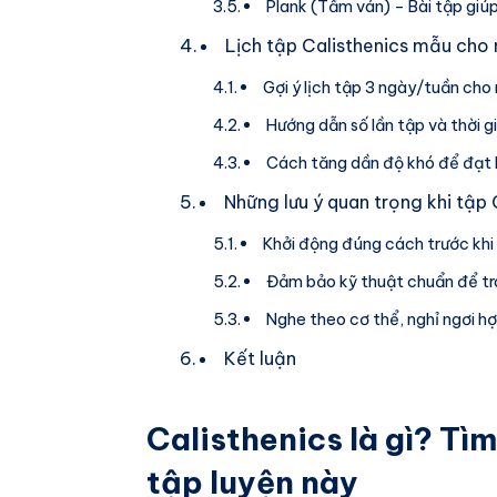
Plank (Tấm ván) – Bài tập giú
Lịch tập Calisthenics mẫu cho
Gợi ý lịch tập 3 ngày/tuần cho
Hướng dẫn số lần tập và thời gi
Cách tăng dần độ khó để đạt 
Những lưu ý quan trọng khi tập 
Khởi động đúng cách trước khi
Đảm bảo kỹ thuật chuẩn để t
Nghe theo cơ thể, nghỉ ngơi hợp
Kết luận
Calisthenics là gì? Tì
tập luyện này