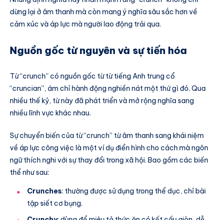
dừng lại ở âm thanh mà còn mang ý nghĩa sâu sắc hơn về
cảm xúc và áp lực mà người lao động trải qua.
Nguồn gốc từ nguyên và sự tiến hóa
Từ “crunch” có nguồn gốc từ từ tiếng Anh trung cổ
“cruncian”, ám chỉ hành động nghiền nát một thứ gì đó. Qua
nhiều thế kỷ, từ này đã phát triển và mở rộng nghĩa sang
nhiều lĩnh vực khác nhau.
Sự chuyển biến của từ “crunch” từ âm thanh sang khái niệm
về áp lực công việc là một ví dụ điển hình cho cách mà ngôn
ngữ thích nghi với sự thay đổi trong xã hội. Bao gồm các biến
thể như sau:
Crunches
: thường được sử dụng trong thể dục, chỉ bài
tập siết cơ bụng.
Crunchy
: dùng để miêu tả thức ăn có kết cấu giòn, dễ