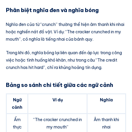
Phân biệt nghĩa đen và nghĩa bóng
Nghĩa đen của từ “crunch” thường thể hiện âm thanh khi nhai
hoặc nghiền nát đồ vật. Ví dụ: “The cracker crunched in my
mouth”, có nghĩa là tiếng nhai của bánh quy.
Trong khi đó, nghĩa bóng lại liên quan đến áp lực trong công
việc hoặc tình huống khó khăn, như trong câu “The credit
crunch has hit hard”, chỉ ra khủng hoảng tín dụng.
Bảng so sánh chi tiết giữa các ngữ cảnh
Ngữ
Ví dụ
Nghĩa
cảnh
Ẩm
“The cracker crunched in
Âm thanh khi
thực
my mouth”
nhai