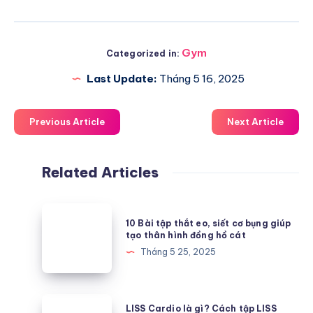
Gym
Categorized in:
Last Update:
Tháng 5 16, 2025
Previous Article
Next Article
Related Articles
10
10 Bài tập thắt eo, siết cơ bụng giúp
Bài
tạo thân hình đồng hồ cát
tập
Tháng 5 25, 2025
thắt
eo,
siết
LISS
LISS Cardio là gì? Cách tập LISS