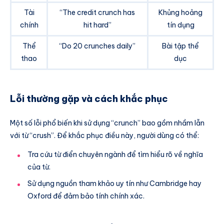
Tài
“The credit crunch has
Khủng hoảng
chính
hit hard”
tín dụng
Thể
“Do 20 crunches daily”
Bài tập thể
thao
dục
Lỗi thường gặp và cách khắc phục
Một số lỗi phổ biến khi sử dụng “crunch” bao gồm nhầm lẫn
với từ “crush”. Để khắc phục điều này, người dùng có thể:
Tra cứu từ điển chuyên ngành để tìm hiểu rõ về nghĩa
của từ.
Sử dụng nguồn tham khảo uy tín như Cambridge hay
Oxford để đảm bảo tính chính xác.