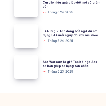
cơ
Cardio
Cardio hiệu quả giúp đốt mỡ và giảm
cân
bụng
là
Tháng 5 24, 2025
giúp
gì?
tạo
Cách
thân
tập
EAA
hình
EAA là gì? Tác dụng bất ngờ khi sử
LISS
là
dụng EAA mỗi ngày đối với sức khỏe
đồng
Cardio
gì?
Tháng 5 24, 2025
hồ
hiệu
Tác
cát
quả
dụng
giúp
bất
Abs
đốt
Abs Workout là gì? Top bài tập Abs
ngờ
Workout
cơ bản giúp cơ bụng săn chắc
mỡ
khi
là
Tháng 5 23, 2025
và
sử
gì?
giảm
dụng
Top
cân
EAA
bài
mỗi
tập
ngày
Abs
đối
cơ