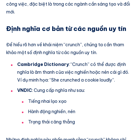
công việc, đặc biệt là trong các ngành cần sáng tạo và đổi
mới.
Định nghĩa cơ bản từ các nguồn uy tín
Để hiểu rõ hơn về khái niệm “crunch”, chúng ta cần tham
khảo một số định nghĩa từ các nguồn uy tín.
Cambridge Dictionary
: “Crunch” có thể được định
nghĩa là âm thanh của việc nghiền hoặc nén cái gì đó.
Ví dụ minh họa: “She crunched a cookie loudly”.
VNDIC
: Cung cấp nghĩa như sau:
Tiếng nhai lạo xạo
Hành động nghiền, nén
Trạng thái căng thẳng
Những định nghĩa này nhấn mạnh rằng “crunch” không chỉ