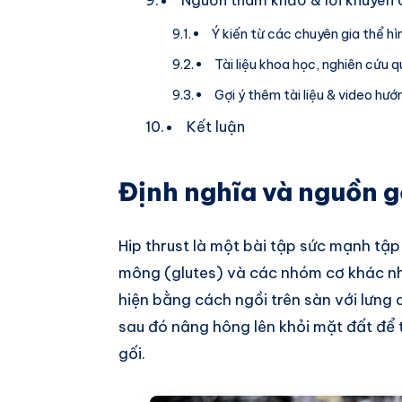
Ý kiến từ các chuyên gia thể h
Tài liệu khoa học, nghiên cứu q
Gợi ý thêm tài liệu & video hư
Kết luận
Định nghĩa và nguồn g
Hip thrust là một bài tập sức mạnh tập
mông (glutes) và các nhóm cơ khác nh
hiện bằng cách ngồi trên sàn với lưng
sau đó nâng hông lên khỏi mặt đất để
gối.