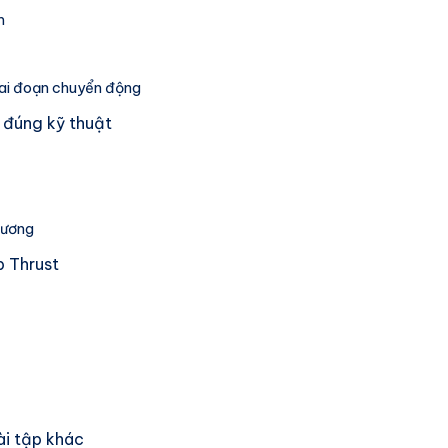
m
iai đoạn chuyển động
 đúng kỹ thuật
hương
p Thrust
ài tập khác