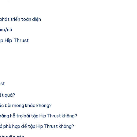
phát triển toàn diện
nam/nữ
ập Hip Thrust
st
kết quả?
các bài mông khác không?
ăng hỗ trợ bài tập Hip Thrust không?
có phù hợp để tập Hip Thrust không?
chuyên gia