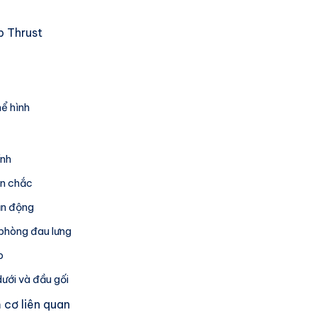
p Thrust
hể hình
ính
ăn chắc
ận động
 phòng đau lưng
p
ưới và đầu gối
cơ liên quan