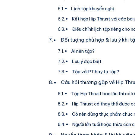
Lịch tập khuyến nghị
Kết hợp Hip Thrust với các bài 
Điều chỉnh lịch tập riêng cho 
Đối tượng phù hợp & lưu ý khi t
Ai nên tập?
Lưu ý đặc biệt
Tập với PT hay tự tập?
Câu hỏi thường gặp về Hip Thru
Tập Hip Thrust bao lâu thì có 
Hip Thrust có thay thế được 
Có nên dùng thực phẩm chức n
Người lớn tuổi hoặc thừa cân 
Nguồn tham khảo & lời khuyên 