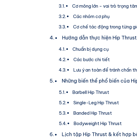
Cơ mông lớn – vai trò trọng tâ
Các nhóm cơ phụ
Cơ chế tác động trong từng g
Hướng dẫn thực hiện Hip Thrust
Chuẩn bị dụng cụ
Các bước chi tiết
Lưu ý an toàn để tránh chấn t
Những biến thể phổ biến của Hi
Barbell Hip Thrust
Single-Leg Hip Thrust
Banded Hip Thrust
Bodyweight Hip Thrust
Lịch tập Hip Thrust & kết hợp b