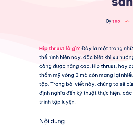
săn
By
seo
Share
Hip thrust là gì
?
Đây là một trong nhữ
thể hình hiện nay, đặc biệt khi xu hư
on
Share
càng được nâng cao. Hip thrust, hay cò
Facebook
on
Share
thẩm mỹ vòng 3 mà còn mang lại nhiều 
tập. Trong bài viết này, chúng ta sẽ cù
Twitter
on
Share
định nghĩa đến kỹ thuật thực hiện, các
Pinterest
on
Share
trình tập luyện.
Telegram
on
Nội dung
Whatsapp