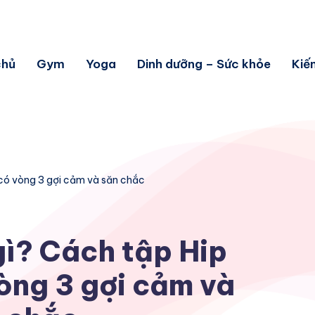
chủ
Gym
Yoga
Dinh dưỡng – Sức khỏe
Kiế
ể có vòng 3 gợi cảm và săn chắc
gì? Cách tập Hip
òng 3 gợi cảm và