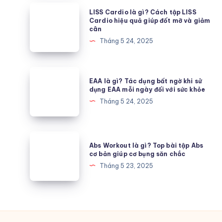
siết
LISS
LISS Cardio là gì? Cách tập LISS
cơ
Cardio
Cardio hiệu quả giúp đốt mỡ và giảm
cân
bụng
là
Tháng 5 24, 2025
giúp
gì?
tạo
Cách
thân
tập
EAA
hình
EAA là gì? Tác dụng bất ngờ khi sử
LISS
là
dụng EAA mỗi ngày đối với sức khỏe
đồng
Cardio
gì?
Tháng 5 24, 2025
hồ
hiệu
Tác
cát
quả
dụng
giúp
bất
Abs
đốt
Abs Workout là gì? Top bài tập Abs
ngờ
Workout
cơ bản giúp cơ bụng săn chắc
mỡ
khi
là
Tháng 5 23, 2025
và
sử
gì?
giảm
dụng
Top
cân
EAA
bài
mỗi
tập
ngày