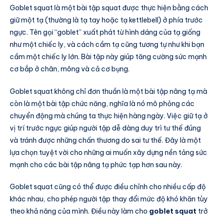
Goblet squat là một bài tập squat được thực hiện bằng cách
giữ một tạ (thường là tạ tay hoặc tạ kettlebell) ở phía trước
ngực. Tên gọi “goblet” xuất phát từ hình dáng của tạ giống
như một chiếc ly, và cách cầm tạ cũng tương tự như khi bạn
cầm một chiếc ly lớn. Bài tập này giúp tăng cường sức mạnh
cơ bắp ở chân, mông và cả cơ bụng.
Goblet squat không chỉ đơn thuần là một bài tập nâng tạ mà
còn là một bài tập chức năng, nghĩa là nó mô phỏng các
chuyển động mà chúng ta thực hiện hàng ngày. Việc giữ tạ ở
vị trí trước ngực giúp người tập dễ dàng duy trì tư thế đúng
và tránh được những chấn thương do sai tư thế. Đây là một
lựa chọn tuyệt vời cho những ai muốn xây dựng nền tảng sức
mạnh cho các bài tập nâng tạ phức tạp hơn sau này.
Goblet squat cũng có thể được điều chỉnh cho nhiều cấp độ
khác nhau, cho phép người tập thay đổi mức độ khó khăn tùy
theo khả năng của mình. Điều này làm cho
goblet squat
trở