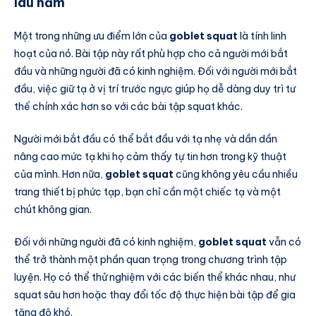
lâu năm
Một trong những ưu điểm lớn của
goblet squat
là tính linh
hoạt của nó. Bài tập này rất phù hợp cho cả người mới bắt
đầu và những người đã có kinh nghiệm. Đối với người mới bắt
đầu, việc giữ tạ ở vị trí trước ngực giúp họ dễ dàng duy trì tư
thế chính xác hơn so với các bài tập squat khác.
Người mới bắt đầu có thể bắt đầu với tạ nhẹ và dần dần
nâng cao mức tạ khi họ cảm thấy tự tin hơn trong kỹ thuật
của mình. Hơn nữa,
goblet squat
cũng không yêu cầu nhiều
trang thiết bị phức tạp, bạn chỉ cần một chiếc tạ và một
chút không gian.
Đối với những người đã có kinh nghiệm,
goblet squat
vẫn có
thể trở thành một phần quan trọng trong chương trình tập
luyện. Họ có thể thử nghiệm với các biến thể khác nhau, như
squat sâu hơn hoặc thay đổi tốc độ thực hiện bài tập để gia
tăng độ khó.