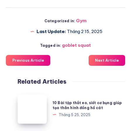
Gym
Categorized in:
Last Update:
Tháng 2 15, 2025
goblet squat
Tagged in:
Previous Article
Next Article
Related Articles
10
10 Bài tập thắt eo, siết cơ bụng giúp
Bài
tạo thân hình đồng hồ cát
tập
Tháng 5 25, 2025
thắt
eo,