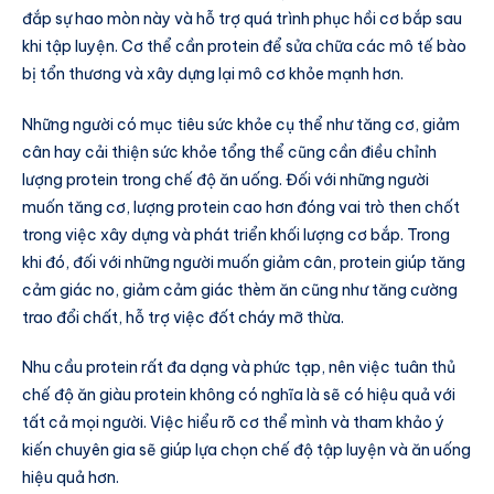
đắp sự hao mòn này và hỗ trợ quá trình phục hồi cơ bắp sau
khi tập luyện. Cơ thể cần protein để sửa chữa các mô tế bào
bị tổn thương và xây dựng lại mô cơ khỏe mạnh hơn.
Những người có mục tiêu sức khỏe cụ thể như tăng cơ, giảm
cân hay cải thiện sức khỏe tổng thể cũng cần điều chỉnh
lượng protein trong chế độ ăn uống. Đối với những người
muốn tăng cơ, lượng protein cao hơn đóng vai trò then chốt
trong việc xây dựng và phát triển khối lượng cơ bắp. Trong
khi đó, đối với những người muốn giảm cân, protein giúp tăng
cảm giác no, giảm cảm giác thèm ăn cũng như tăng cường
trao đổi chất, hỗ trợ việc đốt cháy mỡ thừa.
Nhu cầu protein rất đa dạng và phức tạp, nên việc tuân thủ
chế độ ăn giàu protein không có nghĩa là sẽ có hiệu quả với
tất cả mọi người. Việc hiểu rõ cơ thể mình và tham khảo ý
kiến chuyên gia sẽ giúp lựa chọn chế độ tập luyện và ăn uống
hiệu quả hơn.