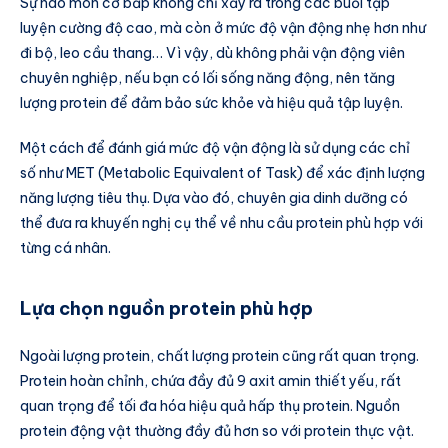
Sự hao mòn cơ bắp không chỉ xảy ra trong các buổi tập
luyện cường độ cao, mà còn ở mức độ vận động nhẹ hơn như
đi bộ, leo cầu thang… Vì vậy, dù không phải vận động viên
chuyên nghiệp, nếu bạn có lối sống năng động, nên tăng
lượng protein để đảm bảo sức khỏe và hiệu quả tập luyện.
Một cách để đánh giá mức độ vận động là sử dụng các chỉ
số như MET (Metabolic Equivalent of Task) để xác định lượng
năng lượng tiêu thụ. Dựa vào đó, chuyên gia dinh dưỡng có
thể đưa ra khuyến nghị cụ thể về nhu cầu protein phù hợp với
từng cá nhân.
Lựa chọn nguồn protein phù hợp
Ngoài lượng protein, chất lượng protein cũng rất quan trọng.
Protein hoàn chỉnh, chứa đầy đủ 9 axit amin thiết yếu, rất
quan trọng để tối đa hóa hiệu quả hấp thụ protein. Nguồn
protein động vật thường đầy đủ hơn so với protein thực vật.