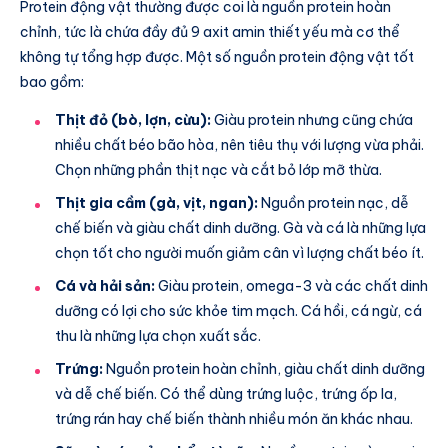
Protein động vật thường được coi là nguồn protein hoàn
chỉnh, tức là chứa đầy đủ 9 axit amin thiết yếu mà cơ thể
không tự tổng hợp được. Một số nguồn protein động vật tốt
bao gồm:
Thịt đỏ (bò, lợn, cừu):
Giàu protein nhưng cũng chứa
nhiều chất béo bão hòa, nên tiêu thụ với lượng vừa phải.
Chọn những phần thịt nạc và cắt bỏ lớp mỡ thừa.
Thịt gia cầm (gà, vịt, ngan):
Nguồn protein nạc, dễ
chế biến và giàu chất dinh dưỡng. Gà và cá là những lựa
chọn tốt cho người muốn giảm cân vì lượng chất béo ít.
Cá và hải sản:
Giàu protein, omega-3 và các chất dinh
dưỡng có lợi cho sức khỏe tim mạch. Cá hồi, cá ngừ, cá
thu là những lựa chọn xuất sắc.
Trứng:
Nguồn protein hoàn chỉnh, giàu chất dinh dưỡng
và dễ chế biến. Có thể dùng trứng luộc, trứng ốp la,
trứng rán hay chế biến thành nhiều món ăn khác nhau.