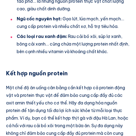
tào phớ… là những nguồn protein thực vật chất lượng
cao, giàu chất dinh dưỡng.
Ngũ cốc nguyên hạt:
Gạo lứt, lúa mạch, yến mạch…
cung cấp protein và nhiều chất xơ, hỗ trợ tiêu hóa.
Các loại rau xanh đậm:
Rau cải bó xôi, súp lơ xanh,
bông cải xanh… cũng chứa một lượng protein nhất định,
bên cạnh nhiều vitamin và khoáng chất khác.
Kết hợp nguồn protein
Một chế độ ăn uống cân bằng cần kết hợp cả protein động
vật và protein thực vật để đảm bảo cung cấp đầy đủ các
axit amin thiết yếu cho cơ thể. Hãy đa dạng hóa nguồn
protein để tận dụng tối đa lợi ích sức khỏe từ mỗi loại thực
phẩm. Ví dụ, bạn có thể kết hợp thịt gà với đậu Hà Lan, hoặc
cá hồi với rau cải bó xôi trong một bữa ăn. Sự đa dạng này
không chỉ đảm bảo cung cấp đầy đủ protein mà còn cung