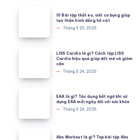
10
10 Bài tập thắt eo, siết cơ bụng giúp
Bài
tạo thân hình đồng hồ cát
tập
Tháng 5 25, 2025
thắt
eo,
siết
LISS
LISS Cardio là gì? Cách tập LISS
cơ
Cardio
Cardio hiệu quả giúp đốt mỡ và giảm
cân
bụng
là
Tháng 5 24, 2025
giúp
gì?
tạo
Cách
thân
tập
EAA
hình
EAA là gì? Tác dụng bất ngờ khi sử
LISS
là
dụng EAA mỗi ngày đối với sức khỏe
đồng
Cardio
gì?
Tháng 5 24, 2025
hồ
hiệu
Tác
cát
quả
dụng
giúp
bất
Abs
đốt
Abs Workout là gì? Top bài tập Abs
ngờ
Workout