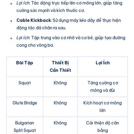
Lợi ích
: Tác động trực tiếp lên cơ mông lớn, giúp tăng
cường sức mạnh và kích thước cơ.
Cable Kickback
: Sử dụng máy kéo dây để thực hiện
động tác đá chân ra sau.
Lợi ích
: Tập trung vào cơ nhỡ và cơ bé, giúp tạo đường
cong cho vòng ba.
Bài Tập
Thiết Bị
Lợi Ích
Cần Thiết
Squat
Không
Tăng cường cơ
mông và đùi
Glute Bridge
Không
Kích hoạt cơ mông
lớn
Bulgarian
Không
Cải thiện độ cân
Split Squat
bằng