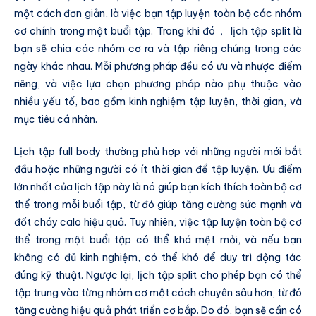
một cách đơn giản, là việc bạn tập luyện toàn bộ các nhóm
cơ chính trong một buổi tập. Trong khi đó， lịch tập split là
bạn sẽ chia các nhóm cơ ra và tập riêng chúng trong các
ngày khác nhau. Mỗi phương pháp đều có ưu và nhược điểm
riêng, và việc lựa chọn phương pháp nào phụ thuộc vào
nhiều yếu tố, bao gồm kinh nghiệm tập luyện, thời gian, và
mục tiêu cá nhân.
Lịch tập full body thường phù hợp với những người mới bắt
đầu hoặc những người có ít thời gian để tập luyện. Ưu điểm
lớn nhất của lịch tập này là nó giúp bạn kích thích toàn bộ cơ
thể trong mỗi buổi tập, từ đó giúp tăng cường sức mạnh và
đốt cháy calo hiệu quả. Tuy nhiên, việc tập luyện toàn bộ cơ
thể trong một buổi tập có thể khá mệt mỏi, và nếu bạn
không có đủ kinh nghiệm, có thể khó để duy trì động tác
đúng kỹ thuật. Ngược lại, lịch tập split cho phép bạn có thể
tập trung vào từng nhóm cơ một cách chuyên sâu hơn, từ đó
tăng cường hiệu quả phát triển cơ bắp. Do đó, bạn sẽ cần có