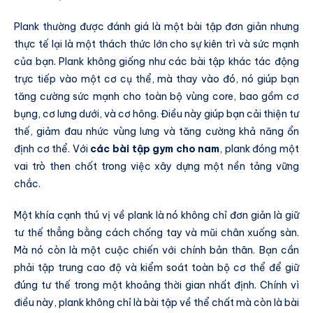
Plank thường được đánh giá là một bài tập đơn giản nhưng
thực tế lại là một thách thức lớn cho sự kiên trì và sức mạnh
của bạn. Plank không giống như các bài tập khác tác động
trực tiếp vào một cơ cụ thể, mà thay vào đó, nó giúp bạn
tăng cường sức mạnh cho toàn bộ vùng core, bao gồm cơ
bụng, cơ lưng dưới, và cơ hông. Điều này giúp bạn cải thiện tư
thế, giảm đau nhức vùng lưng và tăng cường khả năng ổn
định cơ thể. Với
các bài tập gym cho nam
, plank đóng một
vai trò then chốt trong việc xây dựng một nền tảng vững
chắc.
Một khía cạnh thú vị về plank là nó không chỉ đơn giản là giữ
tư thế thẳng bằng cách chống tay và mũi chân xuống sàn.
Mà nó còn là một cuộc chiến với chính bản thân. Bạn cần
phải tập trung cao độ và kiểm soát toàn bộ cơ thể để giữ
đúng tư thế trong một khoảng thời gian nhất định. Chính vì
điều này, plank không chỉ là bài tập về thể chất mà còn là bài