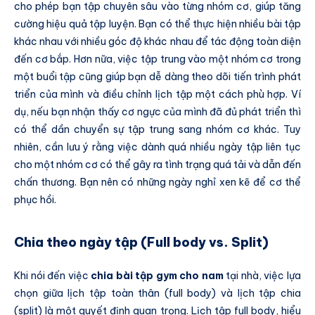
cho phép bạn tập chuyên sâu vào từng nhóm cơ, giúp tăng
cường hiệu quả tập luyện. Bạn có thể thực hiện nhiều bài tập
khác nhau với nhiều góc độ khác nhau để tác động toàn diện
đến cơ bắp. Hơn nữa, việc tập trung vào một nhóm cơ trong
một buổi tập cũng giúp bạn dễ dàng theo dõi tiến trình phát
triển của mình và điều chỉnh lịch tập một cách phù hợp. Ví
dụ, nếu bạn nhận thấy cơ ngực của mình đã đủ phát triển thì
có thể dần chuyển sự tập trung sang nhóm cơ khác. Tuy
nhiên, cần lưu ý rằng việc dành quá nhiều ngày tập liên tục
cho một nhóm cơ có thể gây ra tình trạng quá tải và dẫn đến
chấn thương. Bạn nên có những ngày nghỉ xen kẽ để cơ thể
phục hồi.
Chia theo ngày tập (Full body vs. Split)
Khi nói đến việc
chia bài tập gym cho nam
tại nhà, việc lựa
chọn giữa lịch tập toàn thân (full body) và lịch tập chia
(split) là một quyết định quan trọng. Lịch tập full body, hiểu