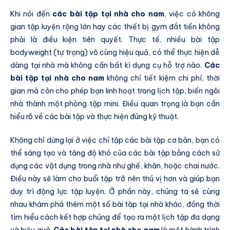
Khi nói đến
các bài tập tại nhà cho nam
, việc có không
gian tập luyện rộng lớn hay các thiết bị gym đắt tiền không
phải là điều kiện tiên quyết. Thực tế, nhiều bài tập
bodyweight (tự trọng) vô cùng hiệu quả, có thể thực hiện dễ
dàng tại nhà mà không cần bất kì dụng cụ hỗ trợ nào.
Các
bài tập tại nhà cho nam
không chỉ tiết kiệm chi phí, thời
gian mà còn cho phép bạn linh hoạt trong lịch tập, biến ngôi
nhà thành một phòng tập mini. Điều quan trọng là bạn cần
hiểu rõ về các bài tập và thực hiện đúng kỹ thuật.
Không chỉ dừng lại ở việc chỉ tập các bài tập cơ bản, bạn có
thể sáng tạo và tăng độ khó của các bài tập bằng cách sử
dụng các vật dụng trong nhà như ghế, khăn, hoặc chai nước.
Điều này sẽ làm cho buổi tập trở nên thú vị hơn và giúp bạn
duy trì động lực tập luyện. Ở phần này, chúng ta sẽ cùng
nhau khám phá thêm một số bài tập tại nhà khác, đồng thời
tìm hiểu cách kết hợp chúng để tạo ra một lịch tập đa dạng
và hiệu quả.
Các bài tập tại nhà cho nam
là một hành trình