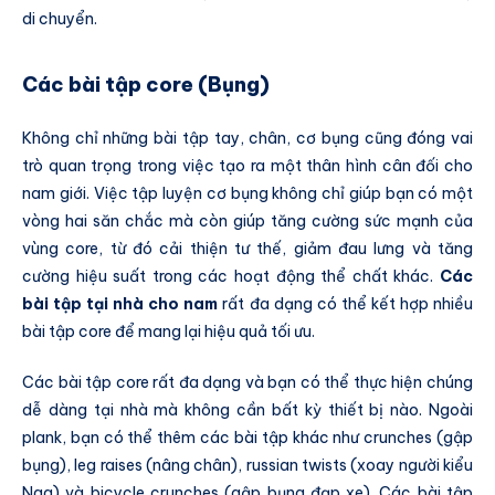
di chuyển.
Các bài tập core (Bụng)
Không chỉ những bài tập tay, chân, cơ bụng cũng đóng vai
trò quan trọng trong việc tạo ra một thân hình cân đối cho
nam giới. Việc tập luyện cơ bụng không chỉ giúp bạn có một
vòng hai săn chắc mà còn giúp tăng cường sức mạnh của
vùng core, từ đó cải thiện tư thế, giảm đau lưng và tăng
cường hiệu suất trong các hoạt động thể chất khác.
Các
bài tập tại nhà cho nam
rất đa dạng có thể kết hợp nhiều
bài tập core để mang lại hiệu quả tối ưu.
Các bài tập core rất đa dạng và bạn có thể thực hiện chúng
dễ dàng tại nhà mà không cần bất kỳ thiết bị nào. Ngoài
plank, bạn có thể thêm các bài tập khác như crunches (gập
bụng), leg raises (nâng chân), russian twists (xoay người kiểu
Nga) và bicycle crunches (gập bụng đạp xe). Các bài tập