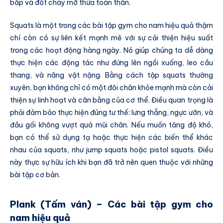
bắp và đốt cháy mỡ thừa toàn thân.
Squats là một trong các bài tập gym cho nam hiệu quả thậm
chí còn có sự liên kết mạnh mẽ với sự cải thiện hiệu suất
trong các hoạt động hàng ngày. Nó giúp chúng ta dễ dàng
thực hiện các động tác như đứng lên ngồi xuống, leo cầu
thang, và nâng vật nặng. Bằng cách tập squats thường
xuyên, bạn không chỉ có một đôi chân khỏe mạnh mà còn cải
thiện sự linh hoạt và cân bằng của cơ thể. Điều quan trọng là
phải đảm bảo thực hiện đúng tư thế: lưng thẳng, ngực ưỡn, và
đầu gối không vượt quá mũi chân. Nếu muốn tăng độ khó,
bạn có thể sử dụng tạ hoặc thực hiện các biến thể khác
nhau của squats, như jump squats hoặc pistol squats. Điều
này thực sự hữu ích khi bạn đã trở nên quen thuộc với những
bài tập cơ bản.
Plank (Tấm ván) – Các bài tập gym cho
nam hiệu quả