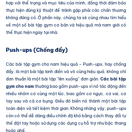
hợp với thể trạng và mục tiêu của mình, đồng thời đảm bảo
thực hiện đúng kỹ thuật để tránh gặp phải các chấn thương
không đáng có. Ở phần này, chúng ta sẽ cùng nhau tìm hiểu
về một số bài tập gym cơ bản và hiệu quả mà nam giới có
thể thực hiện ngay tại nhà.
Push-ups (Chống đẩy)
Các bài tập gym cho nam hiệu quả – Push-ups, hay chống
đẩy, là một bài tập kinh điển và vô cùng hiệu quả, không chỉ
đơn thuần là một bài tập “lên xuống” đơn giản.
Các bài tập
gym cho nam
thường bao gồm push-ups vì nó tác động đến
nhiều nhóm cơ cùng một lúc, bao gồm cơ ngực, cơ vai, cơ
tay sau và cả cơ bụng. Điều đó biến nó thành một bài tập
toàn diện và tiết kiệm thời gian. Không những vậy, push-ups
còn có thể dễ dàng điều chỉnh độ khó bằng cách thay đổi tư
thế đặt tay hoặc sử dụng các dụng cụ hỗ trợ như bậc thang
hoặc ghế.