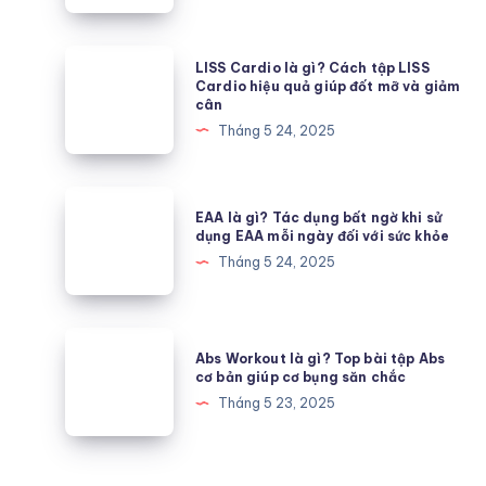
eo,
siết
LISS
LISS Cardio là gì? Cách tập LISS
cơ
Cardio
Cardio hiệu quả giúp đốt mỡ và giảm
cân
bụng
là
Tháng 5 24, 2025
giúp
gì?
tạo
Cách
thân
tập
EAA
hình
EAA là gì? Tác dụng bất ngờ khi sử
LISS
là
dụng EAA mỗi ngày đối với sức khỏe
đồng
Cardio
gì?
Tháng 5 24, 2025
hồ
hiệu
Tác
cát
quả
dụng
giúp
bất
Abs
đốt
Abs Workout là gì? Top bài tập Abs
ngờ
Workout
cơ bản giúp cơ bụng săn chắc
mỡ
khi
là
Tháng 5 23, 2025
và
sử
gì?
giảm
dụng
Top
cân
EAA
bài