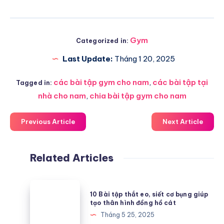
Gym
Categorized in:
Last Update:
Tháng 1 20, 2025
các bài tập gym cho nam
,
các bài tập tại
Tagged in:
nhà cho nam
,
chia bài tập gym cho nam
Previous Article
Next Article
Related Articles
10
10 Bài tập thắt eo, siết cơ bụng giúp
Bài
tạo thân hình đồng hồ cát
tập
Tháng 5 25, 2025
thắt