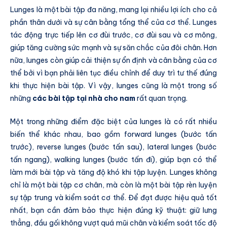
Lunges là một bài tập đa năng, mang lại nhiều lợi ích cho cả
phần thân dưới và sự cân bằng tổng thể của cơ thể. Lunges
tác động trực tiếp lên cơ đùi trước, cơ đùi sau và cơ mông,
giúp tăng cường sức mạnh và sự săn chắc của đôi chân. Hơn
nữa, lunges còn giúp cải thiện sự ổn định và cân bằng của cơ
thể bởi vì bạn phải liên tục điều chỉnh để duy trì tư thế đúng
khi thực hiện bài tập. Vì vậy, lunges cũng là một trong số
những
các bài tập tại nhà cho nam
rất quan trọng.
Một trong những điểm đặc biệt của lunges là có rất nhiều
biến thể khác nhau, bao gồm forward lunges (bước tấn
trước), reverse lunges (bước tấn sau), lateral lunges (bước
tấn ngang), walking lunges (bước tấn đi), giúp bạn có thể
làm mới bài tập và tăng độ khó khi tập luyện. Lunges không
chỉ là một bài tập cơ chân, mà còn là một bài tập rèn luyện
sự tập trung và kiểm soát cơ thể. Để đạt được hiệu quả tốt
nhất, bạn cần đảm bảo thực hiện đúng kỹ thuật: giữ lưng
thẳng, đầu gối không vượt quá mũi chân và kiểm soát tốc độ