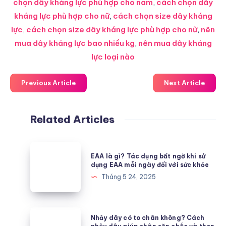
chọn dây kháng lực phù hợp cho nam
,
cách chọn dây
kháng lực phù hợp cho nữ
,
cách chọn size dây kháng
lực
,
cách chọn size dây kháng lực phù hợp cho nữ
,
nên
mua dây kháng lực bao nhiều kg
,
nên mua dây kháng
lực loại nào
Previous Article
Next Article
Related Articles
EAA
EAA là gì? Tác dụng bất ngờ khi sử
là
dụng EAA mỗi ngày đối với sức khỏe
gì?
Tháng 5 24, 2025
Tác
dụng
bất
Nhảy
Nhảy dây có to chân không? Cách
ngờ
dây