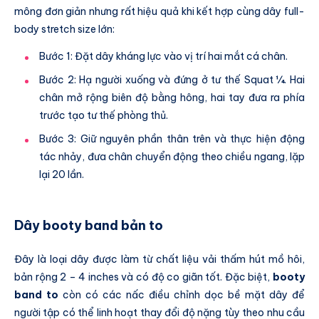
mông đơn giản nhưng rất hiệu quả khi kết hợp cùng dây full-
body stretch size lớn:
Bước 1: Đặt dây kháng lực vào vị trí hai mắt cá chân.
Bước 2: Hạ người xuống và đứng ở tư thế Squat ¼. Hai
chân mở rộng biên độ bằng hông, hai tay đưa ra phía
trước tạo tư thế phòng thủ.
Bước 3: Giữ nguyên phần thân trên và thực hiện động
tác nhảy, đưa chân chuyển động theo chiều ngang, lặp
lại 20 lần.
Dây booty band bản to
Đây là loại dây được làm từ chất liệu vải thấm hút mồ hôi,
bản rộng 2 – 4 inches và có độ co giãn tốt. Đặc biệt,
booty
band to
còn có các nấc điều chỉnh dọc bề mặt dây để
người tập có thể linh hoạt thay đổi độ nặng tùy theo nhu cầu