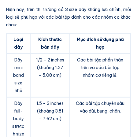
Hiện nay, trên thị trường có 3 size dây kháng lực chính, mỗi
loại sẽ phù hợp với các bài tập dành cho các nhóm cơ khác
nhau:
Loại
Kích thước
Mục đích sử dụng phù
dây
bản dây
hợp
Dây
1/2 – 2 inches
Các bài tập phần thân
mini
(khoảng 1.27
trên và các bài tập
band
– 5.08 cm)
nhóm cơ riêng lẻ.
size
nhỏ
Dây
1.5 – 3 inches
Các bài tập chuyên sâu
full-
(khoảng 3.81
vào đùi, bụng, chân.
body
– 7.62 cm)
stretc
h size