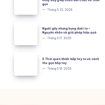
nhảy dây giúp chân săn chắc và thon
gọn
khi
có
Tháng 5 22, 2025
sử
to
dụng
chân
EAA
không?
Người
mỗi
Người gầy nhưng bụng dưới to –
Cách
gầy
Nguyên nhân và giải pháp hiệu quả
ngày
nhảy
nhưng
Tháng 5 17, 2025
đối
dây
bụng
với
giúp
dưới
sức
chân
to
5
khỏe
săn
5 Thói quen khiến bắp tay to và cách
–
Thói
thu gọn bắp tay
chắc
Nguyên
quen
Tháng 5 15, 2025
và
nhân
khiến
thon
và
bắp
gọn
giải
tay
pháp
to
hiệu
và
quả
cách