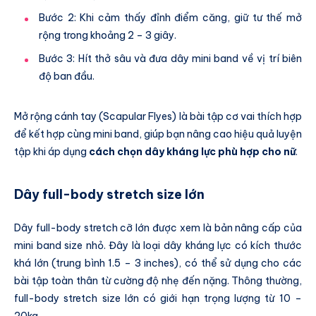
Bước 2: Khi cảm thấy đỉnh điểm căng, giữ tư thế mở
rộng trong khoảng 2 – 3 giây.
Bước 3: Hít thở sâu và đưa dây mini band về vị trí biên
độ ban đầu.
Mở rộng cánh tay (Scapular Flyes) là bài tập cơ vai thích hợp
để kết hợp cùng mini band, giúp bạn nâng cao hiệu quả luyện
tập khi áp dụng
cách chọn dây kháng lực phù hợp cho nữ
.
Dây full-body stretch size lớn
Dây full-body stretch cỡ lớn được xem là bản nâng cấp của
mini band size nhỏ. Đây là loại dây kháng lực có kích thước
khá lớn (trung bình 1.5 – 3 inches), có thể sử dụng cho các
bài tập toàn thân từ cường độ nhẹ đến nặng. Thông thường,
full-body stretch size lớn có giới hạn trọng lượng từ 10 –