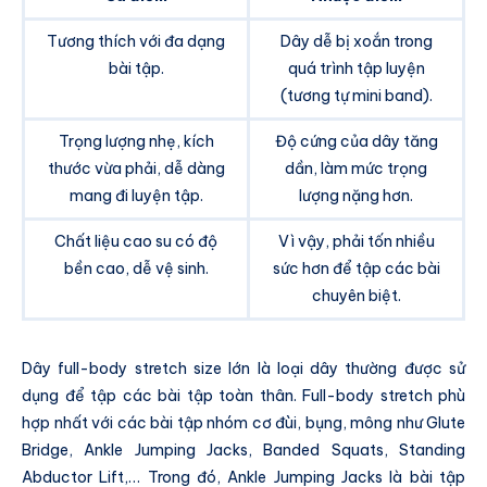
Tương thích với đa dạng
Dây dễ bị xoắn trong
bài tập.
quá trình tập luyện
(tương tự mini band).
Trọng lượng nhẹ, kích
Độ cứng của dây tăng
thước vừa phải, dễ dàng
dần, làm mức trọng
mang đi luyện tập.
lượng nặng hơn.
Chất liệu cao su có độ
Vì vậy, phải tốn nhiều
bền cao, dễ vệ sinh.
sức hơn để tập các bài
chuyên biệt.
Dây full-body stretch size lớn là loại dây thường được sử
dụng để tập các bài tập toàn thân. Full-body stretch phù
hợp nhất với các bài tập nhóm cơ đùi, bụng, mông như Glute
Bridge, Ankle Jumping Jacks, Banded Squats, Standing
Abductor Lift,… Trong đó, Ankle Jumping Jacks là bài tập