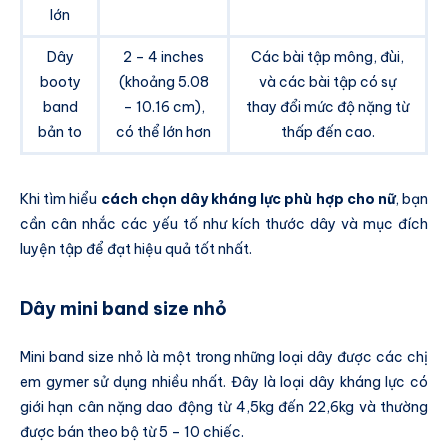
lớn
Dây
2 – 4 inches
Các bài tập mông, đùi,
booty
(khoảng 5.08
và các bài tập có sự
band
– 10.16 cm),
thay đổi mức độ nặng từ
bản to
có thể lớn hơn
thấp đến cao.
Khi tìm hiểu
cách chọn dây kháng lực phù hợp cho nữ
, bạn
cần cân nhắc các yếu tố như kích thước dây và mục đích
luyện tập để đạt hiệu quả tốt nhất.
Dây mini band size nhỏ
Mini band size nhỏ là một trong những loại dây được các chị
em gymer sử dụng nhiều nhất. Đây là loại dây kháng lực có
giới hạn cân nặng dao động từ 4,5kg đến 22,6kg và thường
được bán theo bộ từ 5 – 10 chiếc.