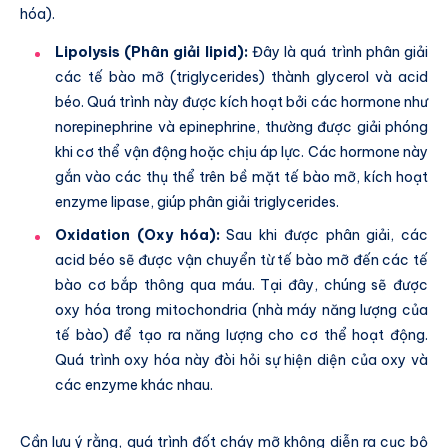
hóa).
Lipolysis (Phân giải lipid):
Đây là quá trình phân giải
các tế bào mỡ (triglycerides) thành glycerol và acid
béo. Quá trình này được kích hoạt bởi các hormone như
norepinephrine và epinephrine, thường được giải phóng
khi cơ thể vận động hoặc chịu áp lực. Các hormone này
gắn vào các thụ thể trên bề mặt tế bào mỡ, kích hoạt
enzyme lipase, giúp phân giải triglycerides.
Oxidation (Oxy hóa):
Sau khi được phân giải, các
acid béo sẽ được vận chuyển từ tế bào mỡ đến các tế
bào cơ bắp thông qua máu. Tại đây, chúng sẽ được
oxy hóa trong mitochondria (nhà máy năng lượng của
tế bào) để tạo ra năng lượng cho cơ thể hoạt động.
Quá trình oxy hóa này đòi hỏi sự hiện diện của oxy và
các enzyme khác nhau.
Cần lưu ý rằng, quá trình đốt cháy mỡ không diễn ra cục bộ