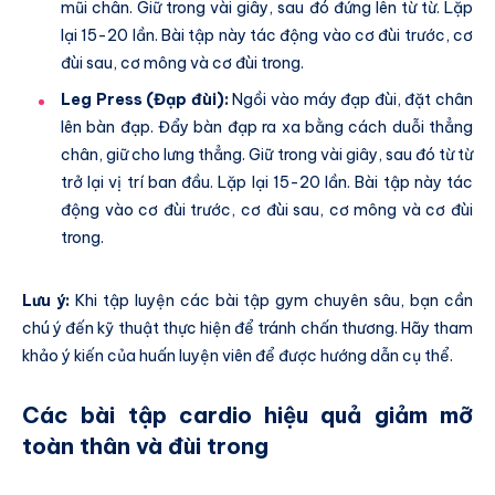
mũi chân. Giữ trong vài giây, sau đó đứng lên từ từ. Lặp
lại 15-20 lần. Bài tập này tác động vào cơ đùi trước, cơ
đùi sau, cơ mông và cơ đùi trong.
Leg Press (Đạp đùi):
Ngồi vào máy đạp đùi, đặt chân
lên bàn đạp. Đẩy bàn đạp ra xa bằng cách duỗi thẳng
chân, giữ cho lưng thẳng. Giữ trong vài giây, sau đó từ từ
trở lại vị trí ban đầu. Lặp lại 15-20 lần. Bài tập này tác
động vào cơ đùi trước, cơ đùi sau, cơ mông và cơ đùi
trong.
Lưu ý:
Khi tập luyện các bài tập gym chuyên sâu, bạn cần
chú ý đến kỹ thuật thực hiện để tránh chấn thương. Hãy tham
khảo ý kiến của huấn luyện viên để được hướng dẫn cụ thể.
Các bài tập cardio hiệu quả giảm mỡ
toàn thân và đùi trong