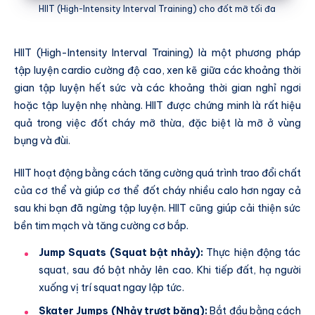
HIIT (High-Intensity Interval Training) cho đốt mỡ tối đa
HIIT (High-Intensity Interval Training) là một phương pháp
tập luyện cardio cường độ cao, xen kẽ giữa các khoảng thời
gian tập luyện hết sức và các khoảng thời gian nghỉ ngơi
hoặc tập luyện nhẹ nhàng. HIIT được chứng minh là rất hiệu
quả trong việc đốt cháy mỡ thừa, đặc biệt là mỡ ở vùng
bụng và đùi.
HIIT hoạt động bằng cách tăng cường quá trình trao đổi chất
của cơ thể và giúp cơ thể đốt cháy nhiều calo hơn ngay cả
sau khi bạn đã ngừng tập luyện. HIIT cũng giúp cải thiện sức
bền tim mạch và tăng cường cơ bắp.
Jump Squats (Squat bật nhảy):
Thực hiện động tác
squat, sau đó bật nhảy lên cao. Khi tiếp đất, hạ người
xuống vị trí squat ngay lập tức.
Skater Jumps (Nhảy trượt băng):
Bắt đầu bằng cách