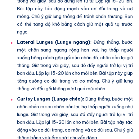
trong vài giây, sau đó đứng lên từ từ. Lặp lại 15-20 lần.
Bài tập này tác động mạnh vào cơ đùi trong và cơ
mông. Chú ý giữ lưng thẳng để tránh chấn thương. Bạn
có thể tăng độ khó bằng cách giữ một quả tạ trước
ngực.
Lateral Lunges (Lunge ngang):
Đứng thẳng, bước
một chân sang ngang rộng hơn vai, hạ thấp người
xuống bằng cách gập gối của chân đó, chân còn lại giữ
thẳng. Giữ trong vài giây, sau đó đẩy người trở lại vị trí
ban đầu. Lặp lại 15-20 lần cho mỗi bên. Bài tập này giúp
tăng cường cơ đùi trong và cơ mông. Chú ý giữ lưng
thẳng và đầu gối không vượt quá mũi chân.
Curtsy Lunges (Lunge chéo):
Đứng thẳng, bước một
chân chéo ra sau chân còn lại, hạ thấp người xuống như
lunge. Giữ trong vài giây, sau đó đẩy người trở lại vị trí
ban đầu. Lặp lại 15-20 lần cho mỗi bên. Bài tập này tác
động vào cơ đùi trong, cơ mông và cơ đùi sau. Chú ý giữ
thăng bằng và kiểm soát chuyển động.