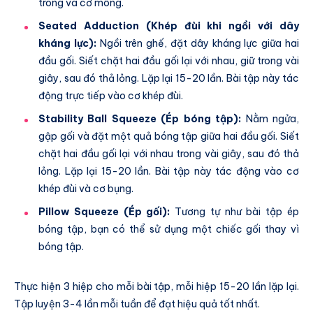
trong và cơ mông.
Seated Adduction (Khép đùi khi ngồi với dây
kháng lực):
Ngồi trên ghế, đặt dây kháng lực giữa hai
đầu gối. Siết chặt hai đầu gối lại với nhau, giữ trong vài
giây, sau đó thả lỏng. Lặp lại 15-20 lần. Bài tập này tác
động trực tiếp vào cơ khép đùi.
Stability Ball Squeeze (Ép bóng tập):
Nằm ngửa,
gập gối và đặt một quả bóng tập giữa hai đầu gối. Siết
chặt hai đầu gối lại với nhau trong vài giây, sau đó thả
lỏng. Lặp lại 15-20 lần. Bài tập này tác động vào cơ
khép đùi và cơ bụng.
Pillow Squeeze (Ép gối):
Tương tự như bài tập ép
bóng tập, bạn có thể sử dụng một chiếc gối thay vì
bóng tập.
Thực hiện 3 hiệp cho mỗi bài tập, mỗi hiệp 15-20 lần lặp lại.
Tập luyện 3-4 lần mỗi tuần để đạt hiệu quả tốt nhất.