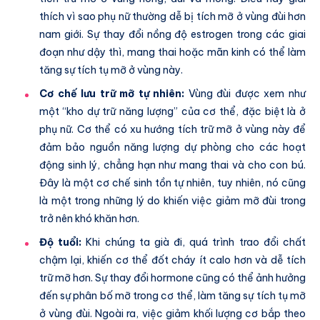
thích vì sao phụ nữ thường dễ bị tích mỡ ở vùng đùi hơn
nam giới. Sự thay đổi nồng độ estrogen trong các giai
đoạn như dậy thì, mang thai hoặc mãn kinh có thể làm
tăng sự tích tụ mỡ ở vùng này.
Cơ chế lưu trữ mỡ tự nhiên:
Vùng đùi được xem như
một “kho dự trữ năng lượng” của cơ thể, đặc biệt là ở
phụ nữ. Cơ thể có xu hướng tích trữ mỡ ở vùng này để
đảm bảo nguồn năng lượng dự phòng cho các hoạt
động sinh lý, chẳng hạn như mang thai và cho con bú.
Đây là một cơ chế sinh tồn tự nhiên, tuy nhiên, nó cũng
là một trong những lý do khiến việc giảm mỡ đùi trong
trở nên khó khăn hơn.
Độ tuổi:
Khi chúng ta già đi, quá trình trao đổi chất
chậm lại, khiến cơ thể đốt cháy ít calo hơn và dễ tích
trữ mỡ hơn. Sự thay đổi hormone cũng có thể ảnh hưởng
đến sự phân bố mỡ trong cơ thể, làm tăng sự tích tụ mỡ
ở vùng đùi. Ngoài ra, việc giảm khối lượng cơ bắp theo