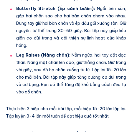
Butterfly Stretch (Ép cánh bướm):
Ngồi trên sàn,
gập hai chân sao cho hai bàn chân chạm vào nhau.
Dùng tay giữ hai bàn chân và ép đầu gối xuống sàn. Giữ
nguyên tư thế trong 30-60 giây. Bài tập này giúp kéo
giãn cơ đùi trong và cải thiện sự linh hoạt của khớp
háng.
Leg Raises (Nâng chân):
Nằm ngửa, hai tay đặt dọc
thân. Nâng một chân lên cao, giữ thẳng chân. Giữ trong
vài giây, sau đó hạ chân xuống từ từ. Lặp lại 15-20 lần
cho mỗi bên. Bài tập này giúp tăng cường cơ đùi trong
và cơ bụng. Bạn có thể tăng độ khó bằng cách đeo tạ
vào cổ chân.
Thực hiện 3 hiệp cho mỗi bài tập, mỗi hiệp 15-20 lần lặp lại.
Tập luyện 3-4 lần mỗi tuần để đạt hiệu quả tốt nhất.