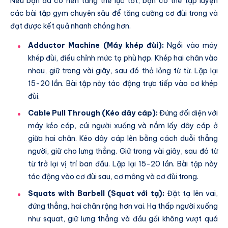
Nếu bạn đã có nền tảng thể lực tốt, bạn có thể tập luyện
các bài tập gym chuyên sâu để tăng cường cơ đùi trong và
đạt được kết quả nhanh chóng hơn.
Adductor Machine (Máy khép đùi):
Ngồi vào máy
khép đùi, điều chỉnh mức tạ phù hợp. Khép hai chân vào
nhau, giữ trong vài giây, sau đó thả lỏng từ từ. Lặp lại
15-20 lần. Bài tập này tác động trực tiếp vào cơ khép
đùi.
Cable Pull Through (Kéo dây cáp):
Đứng đối diện với
máy kéo cáp, cúi người xuống và nắm lấy dây cáp ở
giữa hai chân. Kéo dây cáp lên bằng cách duỗi thẳng
người, giữ cho lưng thẳng. Giữ trong vài giây, sau đó từ
từ trở lại vị trí ban đầu. Lặp lại 15-20 lần. Bài tập này
tác động vào cơ đùi sau, cơ mông và cơ đùi trong.
Squats with Barbell (Squat với tạ):
Đặt tạ lên vai,
đứng thẳng, hai chân rộng hơn vai. Hạ thấp người xuống
như squat, giữ lưng thẳng và đầu gối không vượt quá