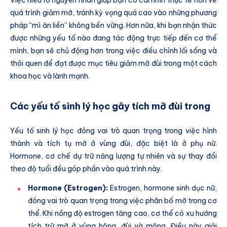
quá trình giảm mỡ, tránh kỳ vọng quá cao vào những phương
pháp “mì ăn liền” không bền vững. Hơn nữa, khi bạn nhận thức
được những yếu tố nào đang tác động trực tiếp đến cơ thể
mình, bạn sẽ chủ động hơn trong việc điều chỉnh lối sống và
thói quen để đạt được mục tiêu giảm mỡ đùi trong một cách
khoa học và lành mạnh.
Các yếu tố sinh lý học gây tích mỡ đùi trong
Yếu tố sinh lý học đóng vai trò quan trọng trong việc hình
thành và tích tụ mỡ ở vùng đùi, đặc biệt là ở phụ nữ.
Hormone, cơ chế dự trữ năng lượng tự nhiên và sự thay đổi
theo độ tuổi đều góp phần vào quá trình này.
Hormone (Estrogen):
Estrogen, hormone sinh dục nữ,
đóng vai trò quan trọng trong việc phân bố mỡ trong cơ
thể. Khi nồng độ estrogen tăng cao, cơ thể có xu hướng
tích trữ mỡ ở vùng hông, đùi và mông. Điều này giải