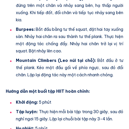
đứng trên một chân và nhảy sang bên, hạ thấp người
xuống. Khi tiếp đất, đổi chân và tiếp tục nhảy sang bên
kia.
Burpees:
Bắt đầu bằng tư thế squat, đặt hai tay xuống
sàn. Nhảy hai chân ra sau thành tư thế plank. Thực hiện
một động tác chống đẩy. Nhảy hai chân trở lại vị trí
squat. Bật nhảy lên cao.
Mountain Climbers (Leo núi tại chỗ):
Bắt đầu ở tư
thế plank. Kéo một đầu gối về phía ngực, sau đó đổi
chân. Lặp lại động tác này một cách nhanh chóng.
Hướng dẫn một buổi tập HIIT hoàn chỉnh:
Khởi động:
5 phút
Tập luyện:
Thực hiện mỗi bài tập trong 30 giây, sau đó
nghỉ ngơi 15 giây. Lặp lại chuỗi bài tập này 3-4 lần.
Hạ nhiệt:
5 phút