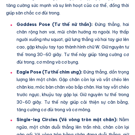
tăng cường sức mạnh và sự linh hoạt của cơ thể, đồng thời
giúp săn chắc cơ đùi trong.
Goddess Pose (Tư thế nữ thần):
Đứng thẳng, hai
chân rộng hơn vai, mũi chân hướng ra ngoài. Hạ thấp
người xuống như squat, giữ lưng thẳng và hai tay giơ lên
cao, gập khuỷu tay tạo thành hình chữ W. Giữ nguyên tư
thế trong 30-60 giây. Tư thế này giúp tăng cường cơ
đùi trong, cơ mông và cơ bụng.
Eagle Pose (Tư thế chim ưng):
Đứng thẳng, dồn trọng
lượng lên một chân. Gập chân còn lại và vắt chéo lên
chân kia, móc bàn chân vào bắp chân. Hai tay vắt chéo
trước ngực, khuỷu tay gập lại. Giữ nguyên tư thế trong
30-60 giây. Tư thế này giúp cải thiện sự cân bằng,
tăng cường cơ đùi trong và cơ mông.
Single-leg Circles (Vẽ vòng tròn một chân):
Nằm
ngửa, một chân duỗi thẳng lên trần nhà, chân còn lại
gập gối. Vẽ vòng tròn bằng chân đang duỗi thẳng, giữ