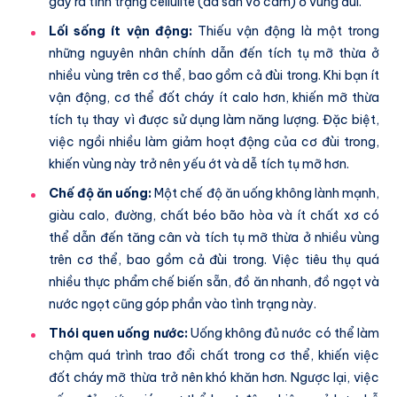
gây ra tình trạng cellulite (da sần vỏ cam) ở vùng đùi.
Lối sống ít vận động:
Thiếu vận động là một trong
những nguyên nhân chính dẫn đến tích tụ mỡ thừa ở
nhiều vùng trên cơ thể, bao gồm cả đùi trong. Khi bạn ít
vận động, cơ thể đốt cháy ít calo hơn, khiến mỡ thừa
tích tụ thay vì được sử dụng làm năng lượng. Đặc biệt,
việc ngồi nhiều làm giảm hoạt động của cơ đùi trong,
khiến vùng này trở nên yếu ớt và dễ tích tụ mỡ hơn.
Chế độ ăn uống:
Một chế độ ăn uống không lành mạnh,
giàu calo, đường, chất béo bão hòa và ít chất xơ có
thể dẫn đến tăng cân và tích tụ mỡ thừa ở nhiều vùng
trên cơ thể, bao gồm cả đùi trong. Việc tiêu thụ quá
nhiều thực phẩm chế biến sẵn, đồ ăn nhanh, đồ ngọt và
nước ngọt cũng góp phần vào tình trạng này.
Thói quen uống nước:
Uống không đủ nước có thể làm
chậm quá trình trao đổi chất trong cơ thể, khiến việc
đốt cháy mỡ thừa trở nên khó khăn hơn. Ngược lại, việc