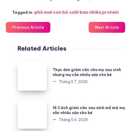
phô mai con bò cười bao nhiêu protein
Tagged in:
Previous Article
Next Article
Related Articles
Thực
Thực đơn giảm cân cho mẹ sau sinh
đơn
nhưng mẹ vẫn nhiều sữa cho bé
giảm
Tháng 5 7, 2025
cân
cho
mẹ
16
16 Cách giảm cân sau sinh mổ mà mẹ
sau
Cách
vẫn nhiều sữa cho bé
sinh
giảm
Tháng 5 6, 2025
nhưng
cân
mẹ