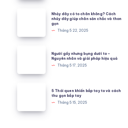
dụng
bất
Nhảy
Nhảy dây có to chân không? Cách
ngờ
dây
nhảy dây giúp chân săn chắc và thon
gọn
khi
có
Tháng 5 22, 2025
sử
to
dụng
chân
EAA
không?
Người
mỗi
Người gầy nhưng bụng dưới to –
Cách
gầy
Nguyên nhân và giải pháp hiệu quả
ngày
nhảy
nhưng
Tháng 5 17, 2025
đối
dây
bụng
với
giúp
dưới
sức
chân
to
5
khỏe
săn
5 Thói quen khiến bắp tay to và cách
–
Thói
thu gọn bắp tay
chắc
Nguyên
quen
Tháng 5 15, 2025
và
nhân
khiến
thon
và
bắp
gọn
giải
tay
pháp