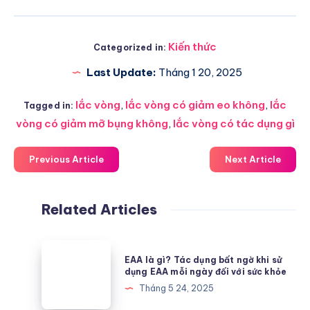
Kiến thức
Categorized in:
Last Update:
Tháng 1 20, 2025
lắc vòng
,
lắc vòng có giảm eo không
,
lắc
Tagged in:
vòng có giảm mỡ bụng không
,
lắc vòng có tác dụng gì
Previous Article
Next Article
Related Articles
EAA
EAA là gì? Tác dụng bất ngờ khi sử
là
dụng EAA mỗi ngày đối với sức khỏe
gì?
Tháng 5 24, 2025
Tác