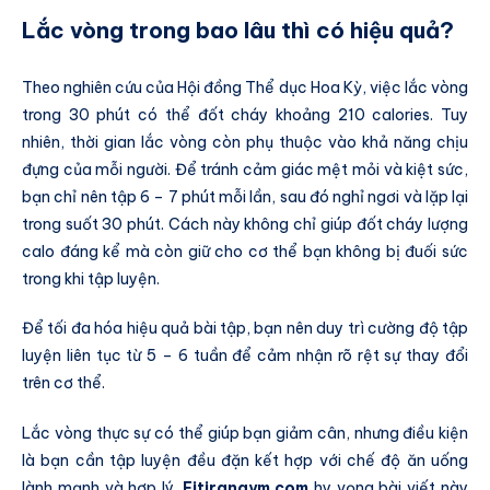
Lắc vòng trong bao lâu thì có hiệu quả?
Theo nghiên cứu của Hội đồng Thể dục Hoa Kỳ, việc lắc vòng
trong 30 phút có thể đốt cháy khoảng 210 calories. Tuy
nhiên, thời gian lắc vòng còn phụ thuộc vào khả năng chịu
đựng của mỗi người. Để tránh cảm giác mệt mỏi và kiệt sức,
bạn chỉ nên tập 6 – 7 phút mỗi lần, sau đó nghỉ ngơi và lặp lại
trong suốt 30 phút. Cách này không chỉ giúp đốt cháy lượng
calo đáng kể mà còn giữ cho cơ thể bạn không bị đuối sức
trong khi tập luyện.
Để tối đa hóa hiệu quả bài tập, bạn nên duy trì cường độ tập
luyện liên tục từ 5 – 6 tuần để cảm nhận rõ rệt sự thay đổi
trên cơ thể.
Lắc vòng thực sự có thể giúp bạn giảm cân, nhưng điều kiện
là bạn cần tập luyện đều đặn kết hợp với chế độ ăn uống
lành mạnh và hợp lý.
Fitirangym.com
hy vọng bài viết này