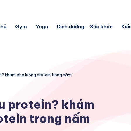
chủ
Gym
Yoga
Dinh dưỡng – Sức khỏe
Kiế
n? khám phá lượng protein trong nấm
u protein? khám
otein trong nấm