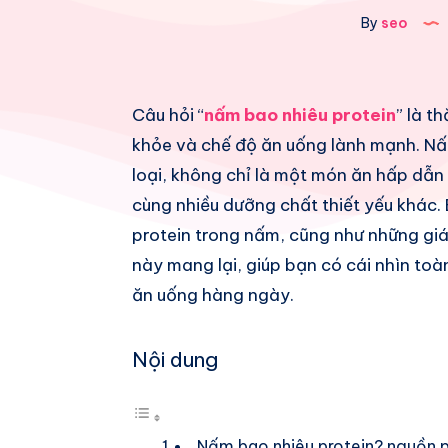
By
seo
Share
Câu hỏi “
nấm bao nhiêu protein
” là t
khỏe và chế độ ăn uống lành mạnh. Nấ
on
Share
loại, không chỉ là một món ăn hấp dẫn
Facebook
on
Share
cùng nhiều dưỡng chất thiết yếu khác. 
protein trong nấm, cũng như những giá
Twitter
on
Share
này mang lại, giúp bạn có cái nhìn toà
Pinterest
on
Share
ăn uống hàng ngày.
Telegram
on
Nội dung
Whatsapp
Nấm bao nhiêu protein? nguồn pr