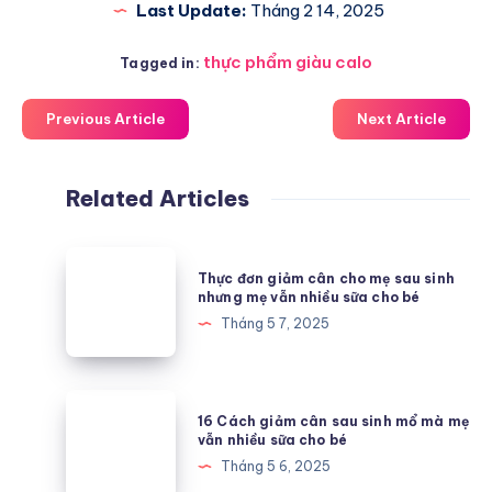
Last Update:
Tháng 2 14, 2025
thực phẩm giàu calo
Tagged in:
Previous Article
Next Article
Related Articles
Thực
Thực đơn giảm cân cho mẹ sau sinh
đơn
nhưng mẹ vẫn nhiều sữa cho bé
giảm
Tháng 5 7, 2025
cân
cho
mẹ
16
16 Cách giảm cân sau sinh mổ mà mẹ
sau
Cách
vẫn nhiều sữa cho bé
sinh
giảm
Tháng 5 6, 2025
nhưng
cân