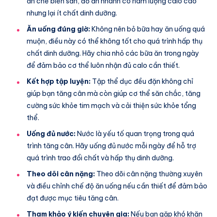
ăn chế biến sẵn, đồ ăn nhanh có hàm lượng calo cao
nhưng lại ít chất dinh dưỡng.
Ăn uống đúng giờ:
Không nên bỏ bữa hay ăn uống quá
muộn, điều này có thể không tốt cho quá trình hấp thụ
chất dinh dưỡng. Hãy chia nhỏ các bữa ăn trong ngày
để đảm bảo cơ thể luôn nhận đủ calo cần thiết.
Kết hợp tập luyện:
Tập thể dục đều đặn không chỉ
giúp bạn tăng cân mà còn giúp cơ thể săn chắc, tăng
cường sức khỏe tim mạch và cải thiện sức khỏe tổng
thể.
Uống đủ nước:
Nước là yếu tố quan trọng trong quá
trình tăng cân. Hãy uống đủ nước mỗi ngày để hỗ trợ
quá trình trao đổi chất và hấp thụ dinh dưỡng.
Theo dõi cân nặng:
Theo dõi cân nặng thường xuyên
và điều chỉnh chế độ ăn uống nếu cần thiết để đảm bảo
đạt được mục tiêu tăng cân.
Tham khảo ý kiến chuyên gia:
Nếu bạn gặp khó khăn